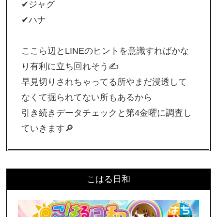
✔︎︎︎︎ジャグ
✔︎︎︎︎ハナ
ここら辺とLINEのヒントを意識すればかな
り有利に立ち回れそう✍️
早見切りされちゃってる所やまだ浸透して
なくて掘られてない所もあるから
引き続きデータチェックと第4金曜に調査し
ていきます🔎
こはる日和