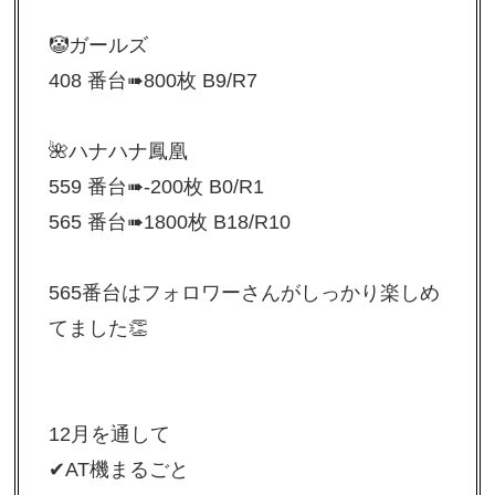
🤡ガールズ
408 番台➠800枚 B9/R7
🌺ハナハナ鳳凰
559 番台➠-200枚 B0/R1
565 番台➠1800枚 B18/R10
565番台はフォロワーさんがしっかり楽しめ
てました👏
12月を通して
✔︎AT機まるごと