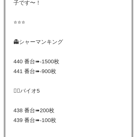
子です〜！
⭐️⭐️⭐
👻シャーマンキング
440 番台➠-1500枚
441 番台➠-900枚
🧟‍♀️バイオ5
438 番台➠200枚
439 番台➠-100枚