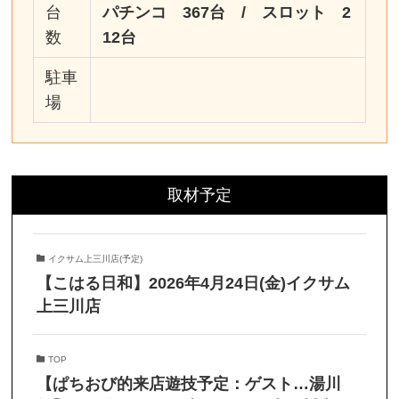
台
パチンコ 367台 / スロット 2
数
12台
駐車
場
取材予定
イクサム上三川店(予定)
【こはる日和】2026年4月24日(金)イクサム
上三川店
TOP
【ぱちおび的来店遊技予定：ゲスト…湯川