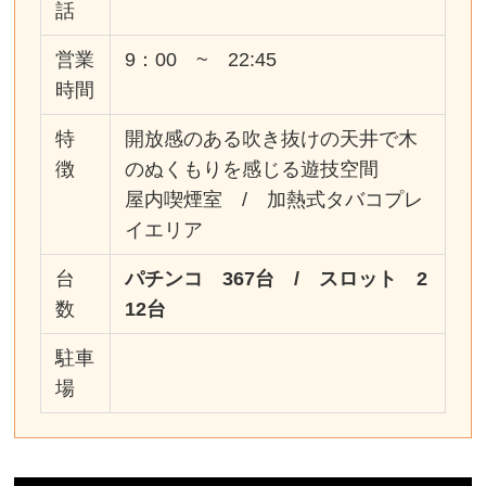
話
営業
9：00 ~ 22:45
時間
特
開放感のある吹き抜けの天井で木
徴
のぬくもりを感じる遊技空間
屋内喫煙室 / 加熱式タバコプレ
イエリア
台
パチンコ 367台 / スロット 2
数
12台
駐車
場