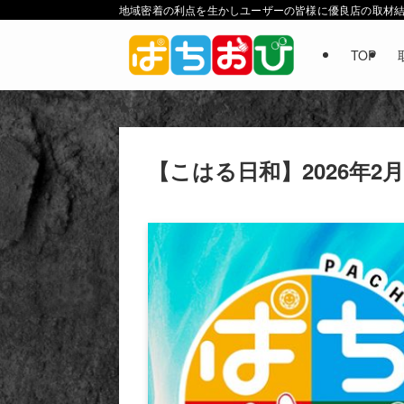
地域密着の利点を生かしユーザーの皆様に優良店の取材
TOP
ホーム
店舗（結果）
イクサム上三川店
【こはる日和】2026年2