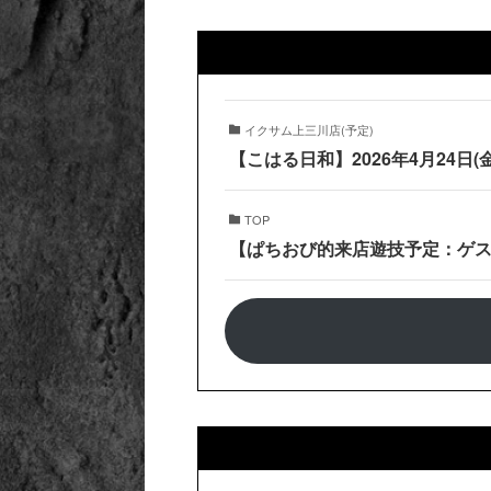
イクサム上三川店(予定)
【こはる日和】2026年4月24日
TOP
【ぱちおび的来店遊技予定：ゲスト