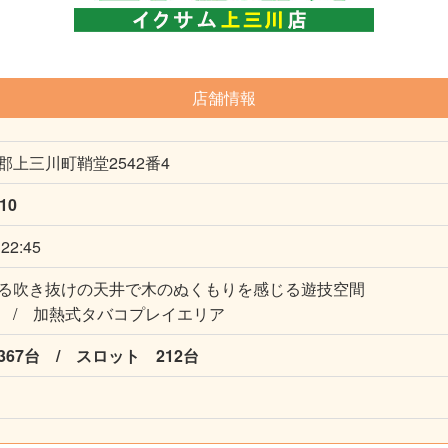
店舗情報
郡上三川町鞘堂2542番4
010
2:45
る吹き抜けの天井で木のぬくもりを感じる遊技空間
 / 加熱式タバコプレイエリア
67台 / スロット 212台