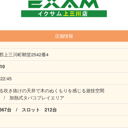
店舗情報
郡上三川町鞘堂2542番4
010
2:45
る吹き抜けの天井で木のぬくもりを感じる遊技空間
 / 加熱式タバコプレイエリア
67台 / スロット 212台