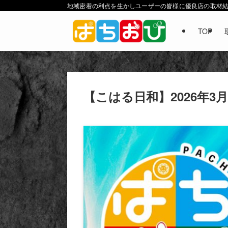
地域密着の利点を生かしユーザーの皆様に優良店の取材
TOP
ホーム
店舗（結果）
イクサム上三川店
【こはる日和】2026年3