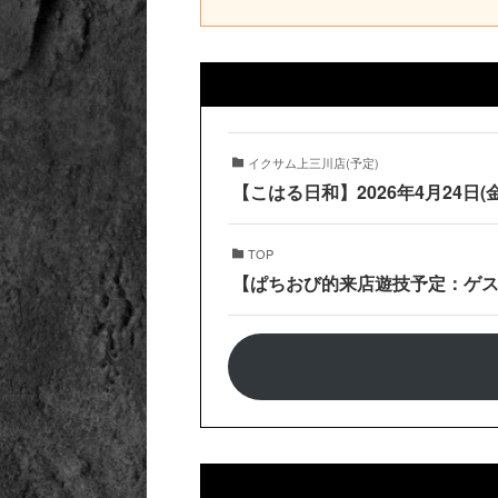
イクサム上三川店(予定)
【こはる日和】2026年4月24日
TOP
【ぱちおび的来店遊技予定：ゲスト