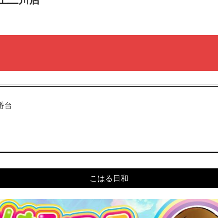
3番台
こはる日和