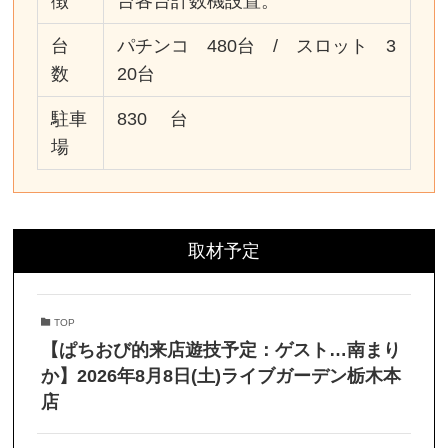
徴
台各台計数機設置。
台
パチンコ 480台 / スロット 3
数
20台
駐車
830 台
場
取材予定
TOP
【ぱちおび的来店遊技予定：ゲスト…南まり
か】2026年8月8日(土)ライブガーデン栃木本
店