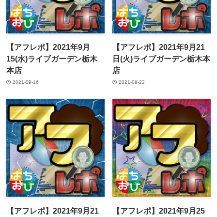
【アフレポ】2021年9月
【アフレポ】2021年9月21
15(水)ライブガーデン栃木
日(火)ライブガーデン栃木本
本店
店
2021-09-16
2021-09-22
【アフレポ】2021年9月21
【アフレポ】2021年9月25