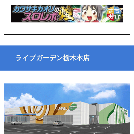
ライブガーデン栃木本店