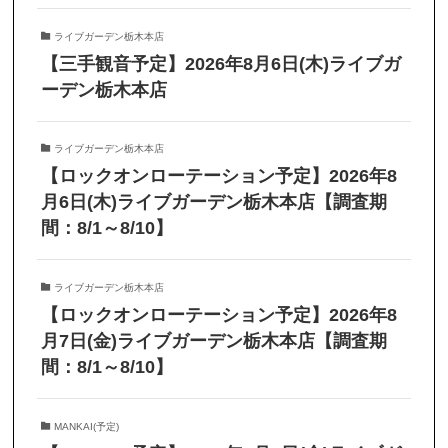
ライブガーデン栃木本店
【三手観音予定】2026年8月6日(木)ライブガ
ーデン栃木本店
ライブガーデン栃木本店
【ロックオンローテーション予定】2026年8
月6日(木)ライブガーデン栃木本店【調査期
間：8/1～8/10】
ライブガーデン栃木本店
【ロックオンローテーション予定】2026年8
月7日(金)ライブガーデン栃木本店【調査期
間：8/1～8/10】
MANKAI(予定)