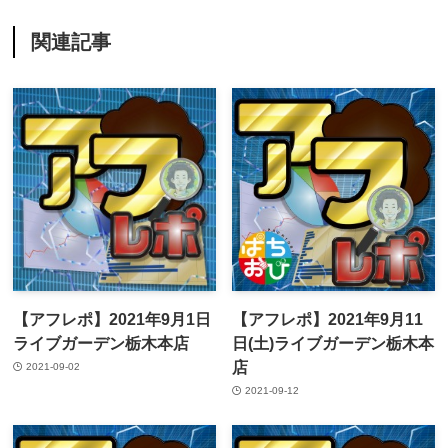
関連記事
【アフレポ】2021年9月1日
【アフレポ】2021年9月11
ライブガーデン栃木本店
日(土)ライブガーデン栃木本
店
2021-09-02
2021-09-12