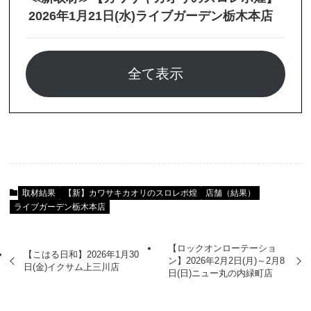
2026年1月21日(水)ライブガーデン栃木本店
全て表示
取材結果
【新】カワサキカオリのスロレポ煌
店舗（結果）
ライブガーデン栃木本店
【ロックオンローテーショ
【こはる日和】2026年1月30
ン】2026年2月2日(月)～2月8
日(金)イクサム上三川店
日(日)ニュー丸の内緑町店