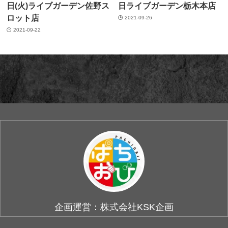
日(火)ライブガーデン佐野ス
日ライブガーデン栃木本店
ロット店
2021-09-26
2021-09-22
企画運営：株式会社KSK企画