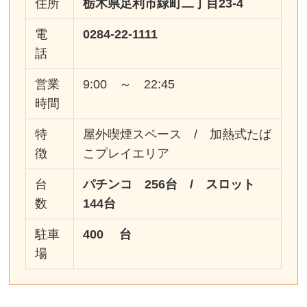
住所
栃木県足利市緑町二丁目23-4
電
0284-22-1111
話
営業
9:00 ～ 22:45
時間
特
屋外喫煙スペース / 加熱式たば
徴
こプレイエリア
台
パチンコ 256台 / スロット
数
144台
駐車
400 台
場