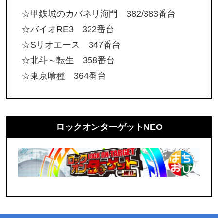
☆甲鉄城のカバネリ海門 382/383番台
☆バイオRE3 322番台
☆Sリオエース 347番台
☆北斗～転生 358番台
☆東京喰種 364番台
ロックオンターゲットNEO