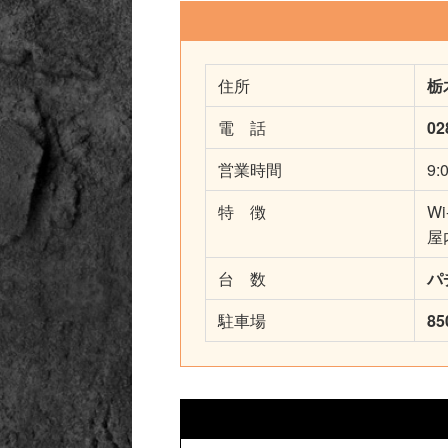
住所
栃
電 話
02
営業時間
9:
特 徴
W
屋
台 数
パ
駐車場
8