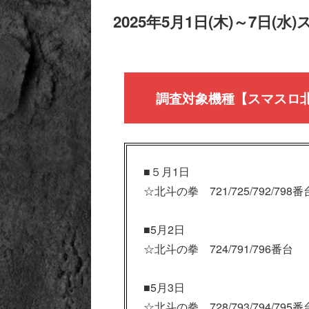
2025年5月1日(木)～7日
調査対象機種【スマスロ
■５月1日
☆北斗の拳 721/725/792/798番
■5月2日
☆北斗の拳 724/791/796番台
■5月3日
☆北斗の拳 728/793/794/795番