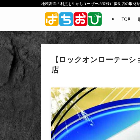
地域密着の利点を生かしユーザーの皆様に優良店の取材
TOP
ホーム
店舗（結果）
スーパーライブガーデン小山喜沢
【ロックオンローテーション
店