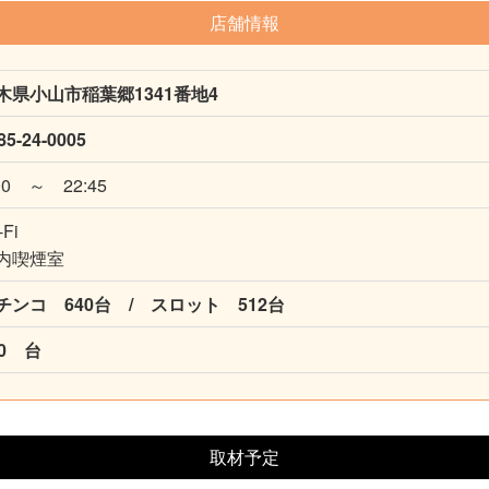
店舗情報
木県小山市稲葉郷1341番地4
85-24-0005
00 ～ 22:45
i-Fi
内喫煙室
チンコ 640台 / スロット 512台
50 台
取材予定