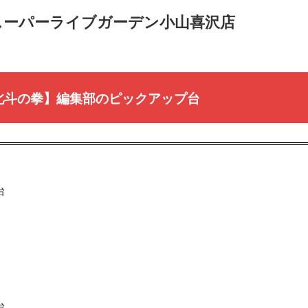
(水)スーパーライブガーデン小山喜沢店
北斗の拳】編集部のピックアップ台
台
台