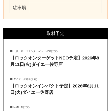
駐車場
取材予定
【新】ロックオンターゲットNEO(予定)
【ロックオンターゲットNEO予定】2026年8
月11日(火)ダイエー佐野店
ダイエー佐野店(予定)
【ロックオンインパクト予定】2026年8月11
日(火)ダイエー佐野店
MANKAI(予定)