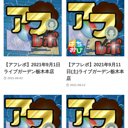
【アフレポ】2021年9月1日
【アフレポ】2021年9月11
ライブガーデン栃木本店
日(土)ライブガーデン栃木本
店
2021-09-02
2021-09-12