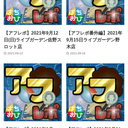
【アフレポ】2021年9月12
【アフレポ番外編】2021年
日(日)ライブガーデン佐野ス
9月15日ライブガーデン野
ロット店
木店
2021-09-13
2021-09-16