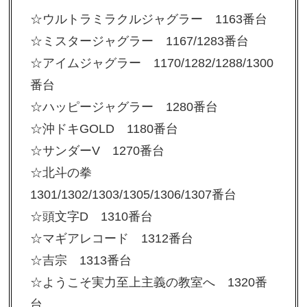
☆ウルトラミラクルジャグラー 1163番台
☆ミスタージャグラー 1167/1283番台
☆アイムジャグラー 1170/1282/1288/1300
番台
☆ハッピージャグラー 1280番台
☆沖ドキGOLD 1180番台
☆サンダーV 1270番台
☆北斗の拳
1301/1302/1303/1305/1306/1307番台
☆頭文字D 1310番台
☆マギアレコード 1312番台
☆吉宗 1313番台
☆ようこそ実力至上主義の教室へ 1320番
台