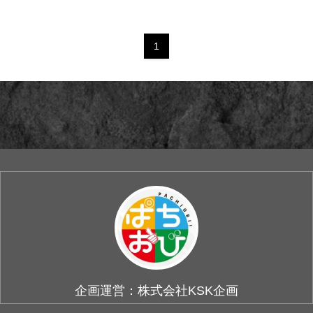
725/726/727/728番台☆犬夜
叉 731番台☆ペルソ...
1
企画運営：株式会社KSK企画