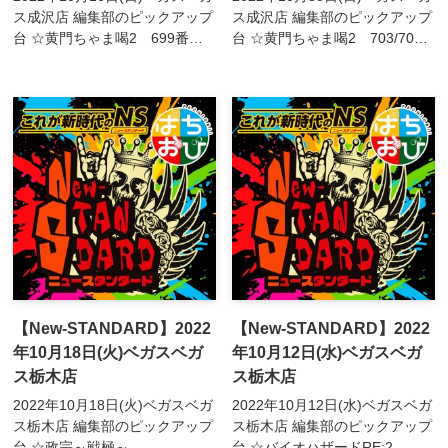
ス成沢店 編集部のピックアップ
ス成沢店 編集部のピックアップ
台 ☆黄門ちゃま喝2 699番台
台 ☆黄門ちゃま喝2 703/704
☆鉄拳5 729番台☆アクエリオ
番台☆鉄拳5 731番台☆アクエ
ンALL STARS 745番台☆犬夜
リオンALL STARS
叉 748/749番台☆キャッ...
744/745/747番台☆甲鉄城のカ
バネ...
【New-STANDARD】2022
【New-STANDARD】2022
年10月18日(火)ベガスベガ
年10月12日(水)ベガスベガ
ス栃木店
ス栃木店
2022年10月18日(火)ベガスベガ
2022年10月12日(水)ベガスベガ
ス栃木店 編集部のピックアップ
ス栃木店 編集部のピックアップ
台 ☆政宗～戦極～
台 ☆バイオハザードRE:2