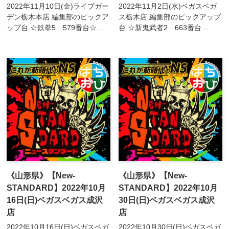
2022年11月10日(金)ライブガー
2022年11月2日(水)ベガスベガ
デン栃木本店 編集部のピックア
ス栃木店 編集部のピックアップ
ップ台 ☆鉄拳5 579番台☆花
台 ☆新鬼武者2 663番台
火絶景 582/583番台☆笑ｩせぇ
↳9,000回転overで＋3,125枚と
るすまん4 619番台☆アクエリ
素晴らしい結果に☆政宗～戦極
オンALL STARS 621/62...
～ 674/675/676/677/678/6...
《山形県》【New-
《山形県》【New-
STANDARD】2022年10月
STANDARD】2022年10月
16日(日)ベガスベガス成沢
30日(日)ベガスベガス成沢
店
店
2022年10月16日(日)ベガスベガ
2022年10月30日(日)ベガスベガ