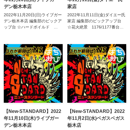
デン栃木本店
家店
2022年11月20日(日)ライブガー
2022年11月11日(金)ダイエー氏
デン栃木本店 編集部のピックア
家店 編集部のピックアップ台
ップ台 ☆ハードボイルド
☆花火絶景 1176/1177番台☆
785/786/787/788番台☆新鬼武
犬夜叉 1183番台☆甲鉄城のカ
者2 658/659/660番台☆アクエ
バネリ 1265番台☆鉄拳5
リオンALL STARS 621/62...
1268番台☆新鬼武者2 1271...
【New-STANDARD】2022
【New-STANDARD】2022
年11月10日(木)ライブガー
年11月2日(水)ベガスベガス
デン栃木本店
栃木店