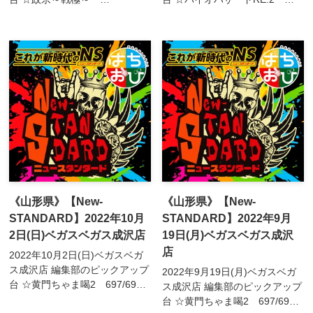
674/675/676/677/678/679番台
660/662番台☆新鬼武者2 665
☆キャッツアイ
番台☆政宗～戦極～
725/726/727/728番台☆犬夜
674/675/676/677/678/679番台
叉 730番台☆黄門...
☆キ...
《山形県》【New-
《山形県》【New-
STANDARD】2022年10月
STANDARD】2022年9月
2日(日)ベガスベガス成沢店
19日(月)ベガスベガス成沢
店
2022年10月2日(日)ベガスベガ
ス成沢店 編集部のピックアップ
2022年9月19日(月)ベガスベガ
台 ☆黄門ちゃま喝2 697/698
ス成沢店 編集部のピックアップ
番台↳698番台は2,971枚プラ
台 ☆黄門ちゃま喝2 697/698