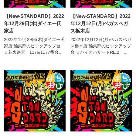
【New-STANDARD】2022
【New-STANDARD】2022
年12月29日(木)ダイエー氏
年12月12日(月)ベガスベガ
家店
ス栃木店
2022年12月29日(木)ダイエー氏
2022年12月12日(月)ベガスベガ
家店 編集部のピックアップ台
ス栃木店 編集部のピックアップ
☆花火絶景 1176/1177番台☆
台 ☆バイオハザードRE:2
犬夜叉 1183番台☆バイオ
659/662番台☆犬夜叉
RE:2 1187番台☆甲鉄城のカ
663/664/665/666番台☆新鬼武
バネリ 1263/1265/1266番台
者2 667番台☆魔法少女育成計
☆...
画...