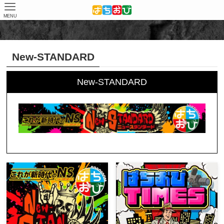
MENU
ホーム
取材結果
New-STANDARD
New-STANDARD
New-STANDARD