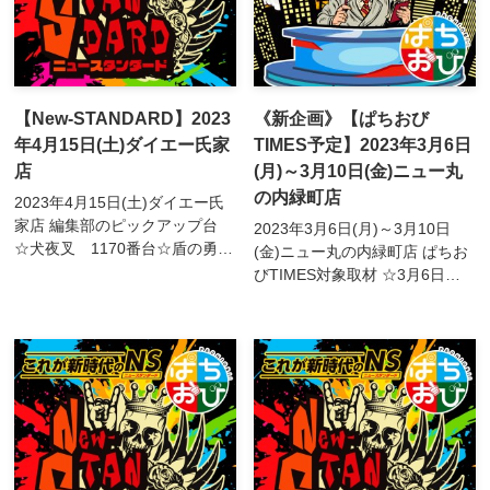
【New-STANDARD】2023
《新企画》【ぱちおび
年4月15日(土)ダイエー氏家
TIMES予定】2023年3月6日
店
(月)～3月10日(金)ニュー丸
の内緑町店
2023年4月15日(土)ダイエー氏
家店 編集部のピックアップ台
2023年3月6日(月)～3月10日
☆犬夜叉 1170番台☆盾の勇者
(金)ニュー丸の内緑町店 ぱちお
の成り上がり 1173番台☆アク
びTIMES対象取材 ☆3月6日
エリオン 1182番台☆甲鉄城の
(月) SENGOKU～1059～↳政
カバネリ 1183/1186番...
宗3 329番台 バジリスク絆
2 357 / 359番台 甲鉄城の
カ...