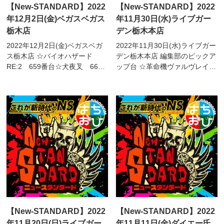
【New-STANDARD】2022
【New-STANDARD】2022
年12月2日(金)ベガスベガス
年11月30日(水)ライブガー
栃木店
デン栃木本店
2022年12月2日(金)ベガスベガ
2022年11月30日(水)ライブガー
ス栃木店 ☆バイオハザード
デン栃木本店 編集部のピックア
RE:2 659番台☆犬夜叉 663
ップ台 ☆革命機ヴァルヴレイ
番台☆新鬼武者2 668番台☆ア
ヴ 781/782/783/784番台☆ハ
クエリオンALL STARS
ードボイルド
670/671番台☆ペルソナ5
577/578/579/580番台☆とある
680/681/682...
科学の超...
【New-STANDARD】2022
【New-STANDARD】2022
年11月20日(日)ライブガー
年11月11日(金)ダイエー氏