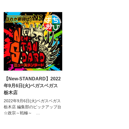
ス。前回も2台ピックアップと
番台↳2/3台プラス 3台平均
ピックアップ率は高い☆鉄...
6,646回転 3台平均差枚＋184
枚 3台平均機械割100.9...
【New-STANDARD】2022
年9月6日(火)ベガスベガス
栃木店
2022年9月6日(火)ベガスベガス
栃木店 編集部のピックアップ台
☆政宗～戦極～
659/660/661/662/663/664番台
☆キャッツアイ