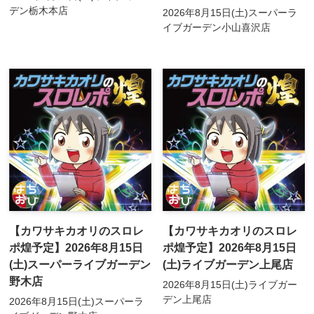
デン栃木本店
2026年8月15日(土)スーパーラ
イブガーデン小山喜沢店
【カワサキカオリのスロレ
【カワサキカオリのスロレ
ポ煌予定】2026年8月15日
ポ煌予定】2026年8月15日
(土)スーパーライブガーデン
(土)ライブガーデン上尾店
野木店
2026年8月15日(土)ライブガー
デン上尾店
2026年8月15日(土)スーパーラ