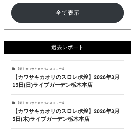
全て表示
過去レポート
【新】カワサキカオリのスロレポ煌
【カワサキカオリのスロレポ煌】2026年3月
15日(日)ライブガーデン栃木本店
【新】カワサキカオリのスロレポ煌
【カワサキカオリのスロレポ煌】2026年3月
5日(木)ライブガーデン栃木本店