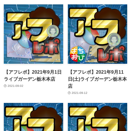
【アフレポ】2021年9月1日
【アフレポ】2021年9月11
ライブガーデン栃木本店
日(土)ライブガーデン栃木本
店
2021-09-02
2021-09-12