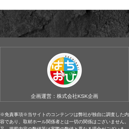
企画運営：株式会社KSK企画
※免責事項※当サイトのコンテンツは弊社が独自に調査した内
容であり、取材ホール関係者とは一切の関係はございません。
又、掲載内容の数値等は実際の数値と異なる場合がございま