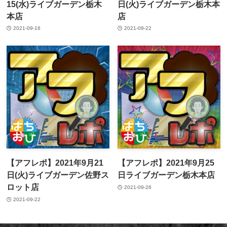
15(水)ライブガーデン栃木
日(火)ライブガーデン栃木本
本店
店
2021-09-16
2021-09-22
【アフレポ】2021年9月21
【アフレポ】2021年9月25
日(火)ライブガーデン佐野ス
日ライブガーデン栃木本店
ロット店
2021-09-26
2021-09-22