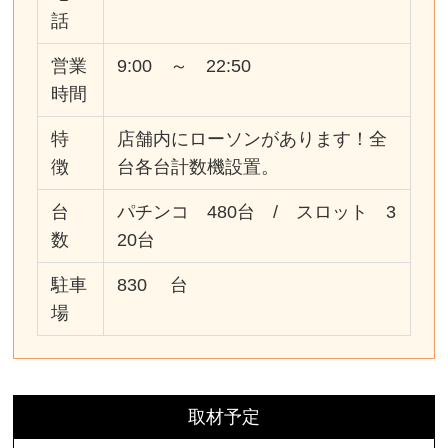
話
営業
9:00 ～ 22:50
時間
特
店舗内にローソンがあります！全
徴
台各台計数機設置。
台
パチンコ 480台 / スロット 3
数
20台
駐車
830 台
場
取材予定