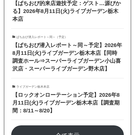
【ぱちおび的来店遊技予定：ゲスト…源ぴか
る】2026年8月11日(火)ライブガーデン栃木
本店
ぱちおび潜入レポート～同～（予定）
【ぱちおび潜入レポート～同～予定】2026年
8月11日(火)ライブガーデン栃木本店【同時
調査ホール⇒スーパーライブガーデン小山喜
沢店・スーパーライブガーデン野木店】
ライブガーデン栃木本店
【ロックオンローテーション予定】2026年8
月11日(火)ライブガーデン栃木本店【調査期
間：8/11～8/20】