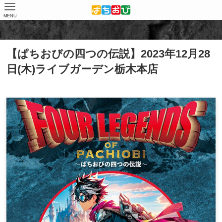
MENU
ホーム
取材結果
ぱちおびの四つの伝説
【ぱちおびの四つの伝説】2023年12月28
日(木)ライブガーデン栃木本店