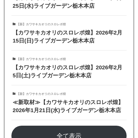
25日(水)ライブガーデン栃木本店
【新】カワサキカオリのスロレポ煌
【カワサキカオリのスロレポ煌】2026年2月
15日(日)ライブガーデン栃木本店
【新】カワサキカオリのスロレポ煌
【カワサキカオリのスロレポ煌】2026年2月
5日(土)ライブガーデン栃木本店
【新】カワサキカオリのスロレポ煌
≪新取材≫【カワサキカオリのスロレポ煌】
2026年1月21日(水)ライブガーデン栃木本店
全て表示