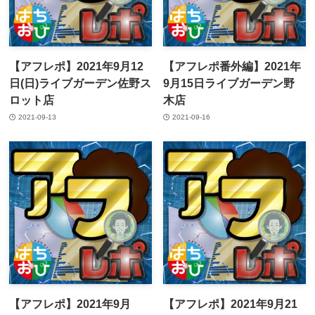
【アフレポ】2021年9月12
【アフレポ番外編】2021年
日(日)ライブガーデン佐野ス
9月15日ライブガーデン野
ロット店
木店
2021-09-13
2021-09-16
【アフレポ】2021年9月
【アフレポ】2021年9月21