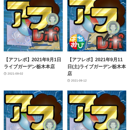
【アフレポ】2021年9月1日
【アフレポ】2021年9月11
ライブガーデン栃木本店
日(土)ライブガーデン栃木本
店
2021-09-02
2021-09-12