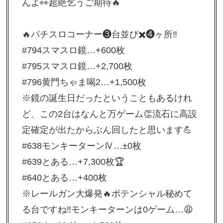
んよ👀超絶乞うご期待🔥
🔥パチスロコーナー❸台並び✖️❹ヶ所‼️
#794スマスロ鏡…+600枚
#795スマスロ鏡…+2,700枚
#796黄門ちゃま喝2…+1,500枚
※鏡の誕生日だったということもあるけれ
ど、この2台はなんと万ゲーム👏流石に高設
定確定が出たからぶん回したと思います💪
#638モンキーターンⅣ…±0枚
#639とある…+7,300枚🏆
#640とある…+400枚
※レールガン大爆発🔥ポテンシャル秘めて
る台ですね‼️モンキーターンは0ゲーム…😩