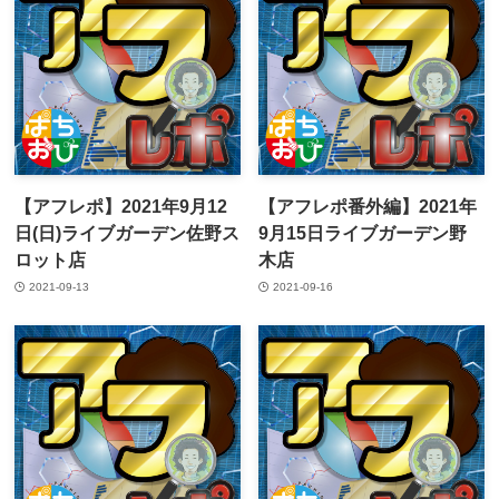
【アフレポ】2021年9月12
【アフレポ番外編】2021年
日(日)ライブガーデン佐野ス
9月15日ライブガーデン野
ロット店
木店
2021-09-13
2021-09-16