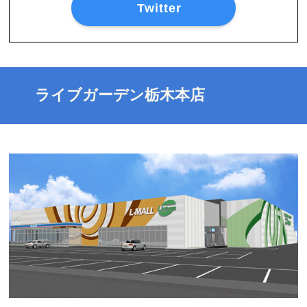
Twitter
ライブガーデン栃木本店