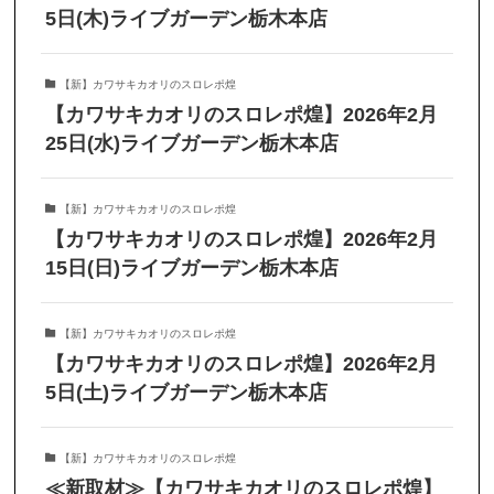
5日(木)ライブガーデン栃木本店
【新】カワサキカオリのスロレポ煌
【カワサキカオリのスロレポ煌】2026年2月
25日(水)ライブガーデン栃木本店
【新】カワサキカオリのスロレポ煌
【カワサキカオリのスロレポ煌】2026年2月
15日(日)ライブガーデン栃木本店
【新】カワサキカオリのスロレポ煌
【カワサキカオリのスロレポ煌】2026年2月
5日(土)ライブガーデン栃木本店
【新】カワサキカオリのスロレポ煌
≪新取材≫【カワサキカオリのスロレポ煌】