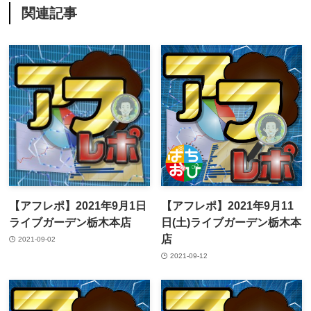
関連記事
【アフレポ】2021年9月1日
【アフレポ】2021年9月11
ライブガーデン栃木本店
日(土)ライブガーデン栃木本
店
2021-09-02
2021-09-12