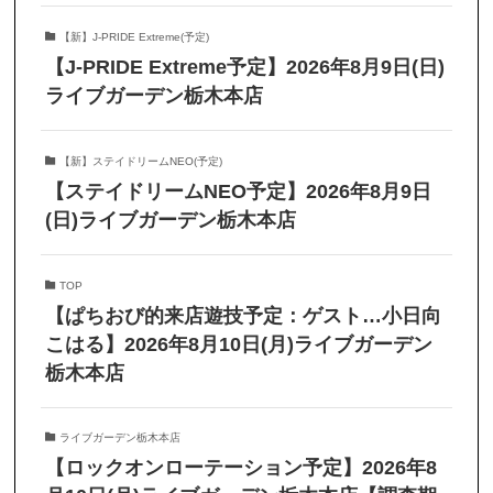
【新】J-PRIDE Extreme(予定)
【J-PRIDE Extreme予定】2026年8月9日(日)
ライブガーデン栃木本店
【新】ステイドリームNEO(予定)
【ステイドリームNEO予定】2026年8月9日
(日)ライブガーデン栃木本店
TOP
【ぱちおび的来店遊技予定：ゲスト…小日向
こはる】2026年8月10日(月)ライブガーデン
栃木本店
ライブガーデン栃木本店
【ロックオンローテーション予定】2026年8