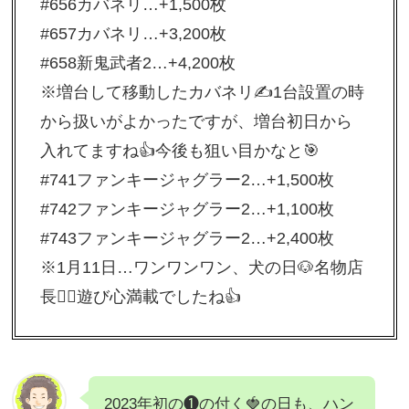
#656カバネリ…+1,500枚
#657カバネリ…+3,200枚
#658新鬼武者2…+4,200枚
※増台して移動したカバネリ✍️1台設置の時
から扱いがよかったですが、増台初日から
入れてますね👍今後も狙い目かなと🎯
#741ファンキージャグラー2…+1,500枚
#742ファンキージャグラー2…+1,100枚
#743ファンキージャグラー2…+2,400枚
※1月11日…ワンワンワン、犬の日🐶名物店
長🕵️‍♂️遊び心満載でしたね👍
2023年初の❶の付く🍓の日も、ハン