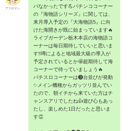
パなかったです💪パチンココーナー
アフロマン
の『海物語シリーズ』に関しては、
来月導入予定の『大海物語5』に向
けた海開きが既に始まっています🔥
ライブガーデン栃木本店の海物語コ
ーナーは毎日期待していいと思いま
す‼️噂によると地域最大級の導入が
予定されているとか🤩超期待して海
コーナーで待っていましょう🔥
パチスロコーナーは❸台並びが発動
✨メイン機種からガッツリ並んでい
たので、朝イチから来ていた方はチ
ャンスアリでしたね👍遊び心もあっ
たし、楽しめた1日だったと思いま
す👏