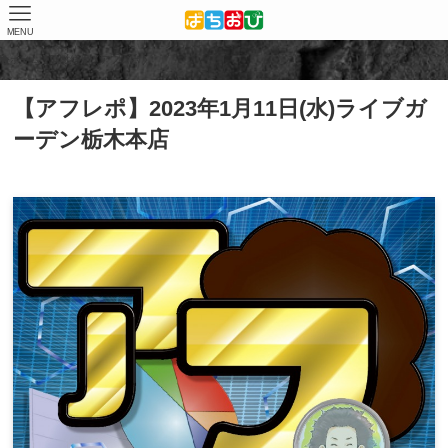
MENU
ホーム
取材結果
アフレポ
【アフレポ】2023年1月11日(水)ライブガ
ーデン栃木本店