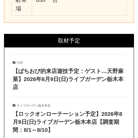
駐車
830 台
場
取材予定
TOP
【ぱちおび的来店遊技予定：ゲスト…天野麻
菜】2026年8月9日(日)ライブガーデン栃木本
店
ライブガーデン栃木本店
【ロックオンローテーション予定】2026年8
月9日(日)ライブガーデン栃木本店【調査期
間：8/1～8/10】