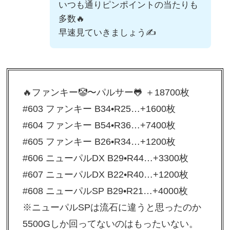
いつも通りピンポイントの当たりも
多数🔥
早速見ていきましょう✍
🔥ファンキー🤡〜パルサー🐸 ＋18700枚
#603 ファンキー B34•R25…+1600枚
#604 ファンキー B54•R36…+7400枚
#605 ファンキー B26•R34…+1200枚
#606 ニューパルDX B29•R44…+3300枚
#607 ニューパルDX B22•R40…+1200枚
#608 ニューパルSP B29•R21…+4000枚
※ニューパルSPは流石に違うと思ったのか
5500Gしか回ってないのはもったいない。