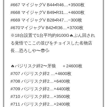
#667 マイジャグV B44•R46…+3500枚
#668 マイジャグV B49•R31…+4600枚
#669 マイジャグV B28•R47…−300枚
#670マイジャグV B42•R36…+3700枚
※18台設置で1台平均約9100G🔥ぶん回され
る覚悟でここの並びをチョイスした名物店
長…恐ろしや〜😎💦
🔥バジリスク絆2〜牙狼 ＋24600枚
#707 バジリスク絆2 …+4600枚
#708 バジリスク絆2…+6400枚
#709 バジリスク絆2…+4400枚
#710 バジリスク絆2…+3500枚
#711 バジリスク絆2…+2400枚