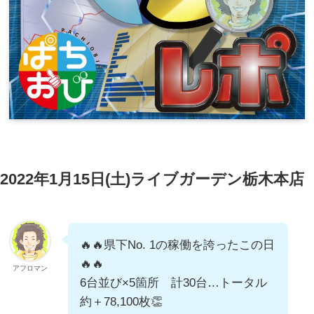
2022年1月15日(土)ライブガーデン栃木本店
🔥🔥県下No. 1の稼働を誇ったこの日
🔥🔥
アフロマン
6台並び×5箇所 計30台…トータル
約＋78,100枚👏