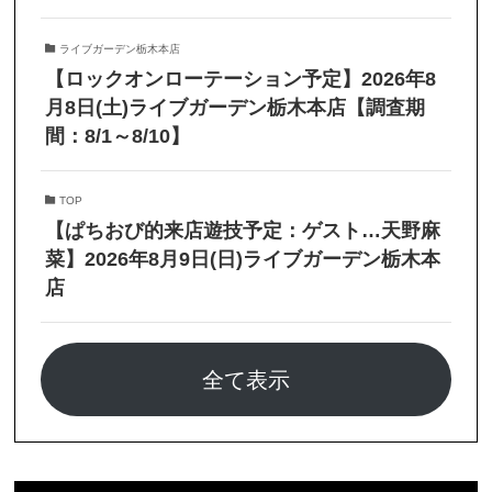
ライブガーデン栃木本店
【ロックオンローテーション予定】2026年8
月8日(土)ライブガーデン栃木本店【調査期
間：8/1～8/10】
TOP
【ぱちおび的来店遊技予定：ゲスト…天野麻
菜】2026年8月9日(日)ライブガーデン栃木本
店
全て表示