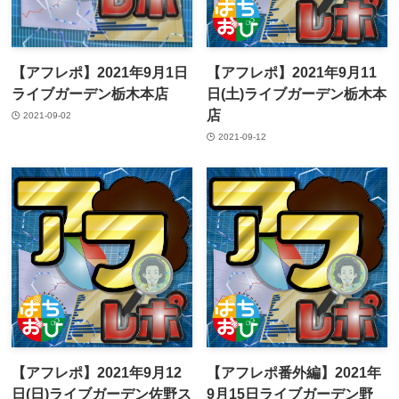
【アフレポ】2021年9月1日
【アフレポ】2021年9月11
ライブガーデン栃木本店
日(土)ライブガーデン栃木本
店
2021-09-02
2021-09-12
【アフレポ】2021年9月12
【アフレポ番外編】2021年
日(日)ライブガーデン佐野ス
9月15日ライブガーデン野