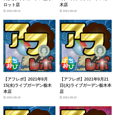
ロット店
木店
2021-09-13
2021-09-16
【アフレポ】2021年9月
【アフレポ】2021年9月21
15(水)ライブガーデン栃木
日(火)ライブガーデン栃木本
本店
店
2021-09-16
2021-09-22