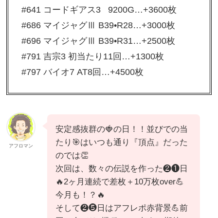
#641 コードギアス3 9200G…+3600枚
#686 マイジャグⅢ B39•R28…+3000枚
#696 マイジャグⅢ B39•R31…+2500枚
#791 吉宗3 初当たり11回…+1300枚
#797 バイオ7 AT8回…+4500枚
安定感抜群の🍓の日！！並びでの当
たり🎯はいつも通り『頂点』だった
アフロマン
のでは👏
次回は、数々の伝説を作った❷❶日
🔥2ヶ月連続で差枚＋10万枚over💪
今月も！？🔥
そして❷❺日はアフレポ赤背景💪前