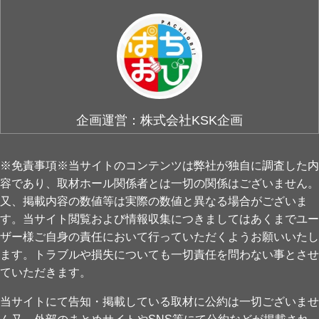
企画運営：株式会社KSK企画
※免責事項※当サイトのコンテンツは弊社が独自に調査した内
容であり、取材ホール関係者とは一切の関係はございません。
又、掲載内容の数値等は実際の数値と異なる場合がございま
す。当サイト閲覧および情報収集につきましてはあくまでユー
ザー様ご自身の責任において行っていただくようお願いいたし
ます。トラブルや損失についても一切責任を問わない事とさせ
ていただきます。
当サイトにて告知・掲載している取材に公約は一切ございませ