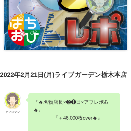
2022年2月21日(月)ライブガーデン栃木本店
『🔥名物店長×❷❶日×アフレポ💪
🔥』
アフロマン
『＋46,000枚over🔥』