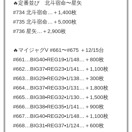
🔥定番並び 北斗宿命〜星矢
#734 北斗宿命…＋1,400枚
#735 北斗宿命…＋5,000枚
#736 星矢…＋2,900枚
🔥マイジャグV #661〜#675 ＋12/15台
#661…BIG40•REG19•1/148…＋800枚
#662…BIG37•REG23•1/141…＋1,100枚
#663…BIG29•REG29•1/138…＋300枚
#664…BIG37•REG33•1/131…＋1,800枚
#665…BIG38•REG32•1/130…＋1,500枚
#666…BIG38•REG35•1/141…＋900枚
#667…BIG40•REG20•1/148…＋1,100枚
#668…BIG31•REG37•1/124…＋600枚