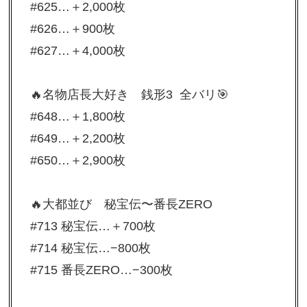
#625…＋2,000枚
#626…＋900枚
#627…＋4,000枚
🔥名物店長大好き 銭形3 全バリ🎯
#648…＋1,800枚
#649…＋2,200枚
#650…＋2,900枚
🔥大都並び 秘宝伝〜番長ZERO
#713 秘宝伝…＋700枚
#714 秘宝伝…−800枚
#715 番長ZERO…−300枚