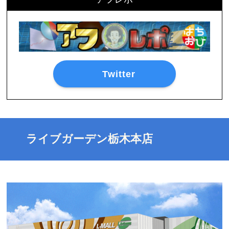
Twitter
ライブガーデン栃木本店