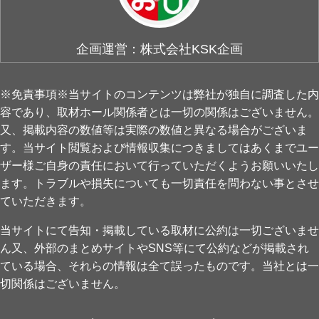
企画運営：株式会社KSK企画
※免責事項※当サイトのコンテンツは弊社が独自に調査した内
容であり、取材ホール関係者とは一切の関係はございません。
又、掲載内容の数値等は実際の数値と異なる場合がございま
す。当サイト閲覧および情報収集につきましてはあくまでユー
ザー様ご自身の責任において行っていただくようお願いいたし
ます。トラブルや損失についても一切責任を問わない事とさせ
ていただきます。
当サイトにて告知・掲載している取材に公約は一切ございませ
ん又、外部のまとめサイトやSNS等にて公約などが掲載され
ている場合、それらの情報は全て誤ったものです。当社とは一
切関係はございません。