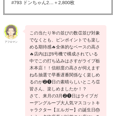
#793 ドンちゃん2…＋2,800枚
この当たり🎯の並びの数👏並び対象
でなくとも、ピンポイントでも楽し
アフロマン
める期待感🔥全体的なベースの高さ
🔥店内ほぼ6号機で構成されている
中でこの打ち込みはさすがライブ栃
木本店！！信頼度の高さが伺えます
ね💪抽選で早番遅番関係なく楽しめ
るのが❷❶日の素晴らしいところ👏
皆さん、楽しめましたか！？
さて、来月の3月❷❶日はライブガ
ーデングループ大人気マスコットキ
ャラクター【エルガー】の誕生日🎂