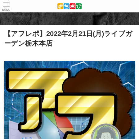
MENU
ホーム
取材結果
アフレポ
【アフレポ】2022年2月21日(月)ライブガ
ーデン栃木本店