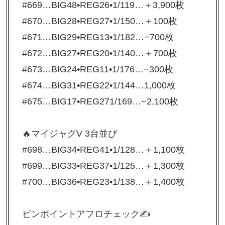
#669…BIG48•REG26•1/119…＋3,900枚
#670…BIG28•REG27•1/150…＋100枚
#671…BIG29•REG13•1/182…−700枚
#672…BIG27•REG20•1/140…＋700枚
#673…BIG24•REG11•1/176…−300枚
#674…BIG31•REG22•1/144…1,000枚
#675…BIG17•REG271/169…−2,100枚
🔥マイジャグV 3台並び
#698…BIG34•REG41•1/128…＋1,100枚
#699…BIG33•REG37•1/125…＋1,300枚
#700…BIG36•REG23•1/138…＋1,400枚
ピンポイントアフロチェック✍