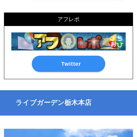
アフレポ
Twitter
ライブガーデン栃木本店