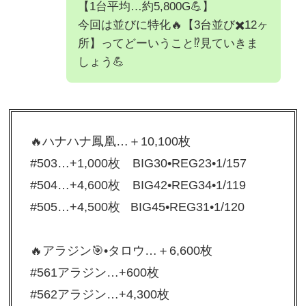
【1台平均…約5,800G💪】
今回は並びに特化🔥【3台並び✖️12ヶ
所】ってどーいうこと⁉️見ていきま
しょう💪
🔥ハナハナ鳳凰…＋10,100枚
#503…+1,000枚 BIG30•REG23•1/157
#504…+4,600枚 BIG42•REG34•1/119
#505…+4,500枚 BIG45•REG31•1/120
🔥アラジン🎯•タロウ…＋6,600枚
#561アラジン…+600枚
#562アラジン…+4,300枚