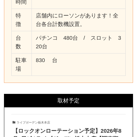
時間
特
店舗内にローソンがあります！全
徴
台各台計数機設置。
台
パチンコ 480台 / スロット 3
数
20台
駐車
830 台
場
取材予定
ライブガーデン栃木本店
【ロックオンローテーション予定】2026年8