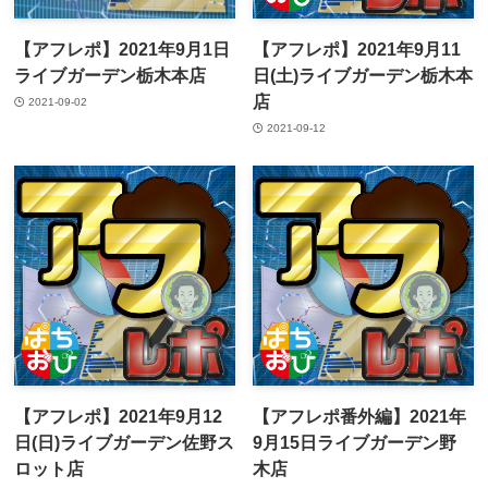
【アフレポ】2021年9月1日
【アフレポ】2021年9月11
ライブガーデン栃木本店
日(土)ライブガーデン栃木本
店
2021-09-02
2021-09-12
【アフレポ】2021年9月12
【アフレポ番外編】2021年
日(日)ライブガーデン佐野ス
9月15日ライブガーデン野
ロット店
木店