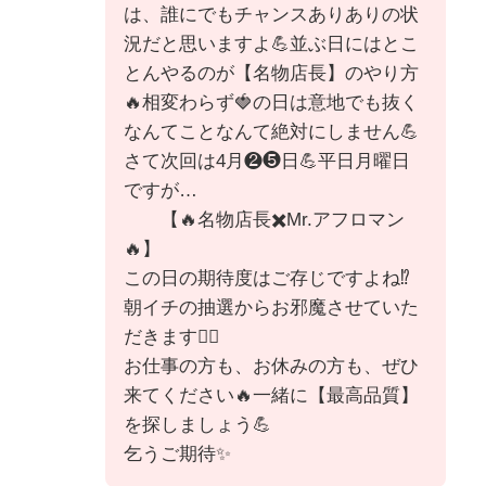
は、誰にでもチャンスありありの状
況だと思いますよ💪並ぶ日にはとこ
とんやるのが【名物店長】のやり方
🔥相変わらず🍓の日は意地でも抜く
なんてことなんて絶対にしません💪
さて次回は4月❷❺日💪平日月曜日
ですが…
【🔥名物店長✖️Mr.アフロマン
🔥】
この日の期待度はご存じですよね⁉️
朝イチの抽選からお邪魔させていた
だきます🙇‍♂️
お仕事の方も、お休みの方も、ぜひ
来てください🔥一緒に【最高品質】
を探しましょう💪
乞うご期待✨