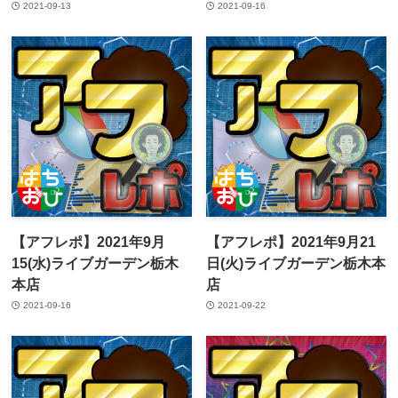
2021-09-13
2021-09-16
【アフレポ】2021年9月
【アフレポ】2021年9月21
15(水)ライブガーデン栃木
日(火)ライブガーデン栃木本
本店
店
2021-09-16
2021-09-22