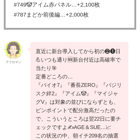
#749🤡アイム赤パネル…+2,100枚
#787まどか前後編…+2,000枚
直近に新台導入してから初の❷❶日
💪いつも通り🆕新台付近は高確率で
アフロマン
当たり🎯
定番どころの…
『バイオ7』『番長ZERO』『バジリ
スク絆2』『アイム🤡』『マイジャ
グV』は対象の並びにならずとも、
ピンポイントで配分激高だったの
で、こういうところは翌22日に要チ
ェックですよ✍️AGE＆SUE…📈
この状況の中、朝イチ209名の抽選