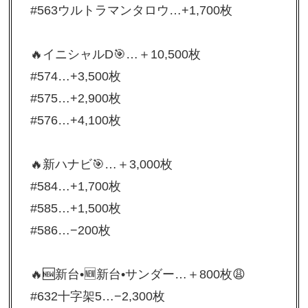
#563ウルトラマンタロウ…+1,700枚
🔥イニシャルD🎯…＋10,500枚
#574…+3,500枚
#575…+2,900枚
#576…+4,100枚
🔥新ハナビ🎯…＋3,000枚
#584…+1,700枚
#585…+1,500枚
#586…−200枚
🔥🆕新台•🆕新台•サンダー…＋800枚😩
#632十字架5…−2,300枚