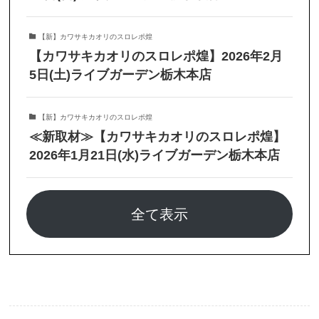
【新】カワサキカオリのスロレポ煌
【カワサキカオリのスロレポ煌】2026年2月
5日(土)ライブガーデン栃木本店
【新】カワサキカオリのスロレポ煌
≪新取材≫【カワサキカオリのスロレポ煌】
2026年1月21日(水)ライブガーデン栃木本店
全て表示