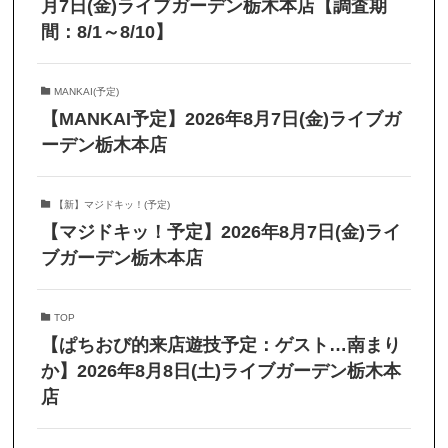
月7日(金)ライブガーデン栃木本店【調査期
間：8/1～8/10】
MANKAI(予定)
【MANKAI予定】2026年8月7日(金)ライブガ
ーデン栃木本店
【新】マジドキッ！(予定)
【マジドキッ！予定】2026年8月7日(金)ライ
ブガーデン栃木本店
TOP
【ぱちおび的来店遊技予定：ゲスト…南まり
か】2026年8月8日(土)ライブガーデン栃木本
店