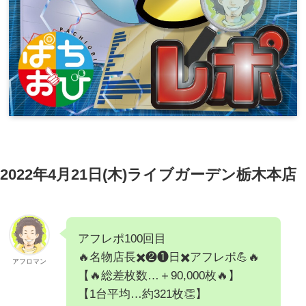
2022年4月21日(木)ライブガーデン栃木本店
アフレポ100回目
🔥名物店長✖️❷❶日✖️アフレポ💪🔥
アフロマン
【🔥総差枚数…＋90,000枚🔥】
【1台平均…約321枚👏】