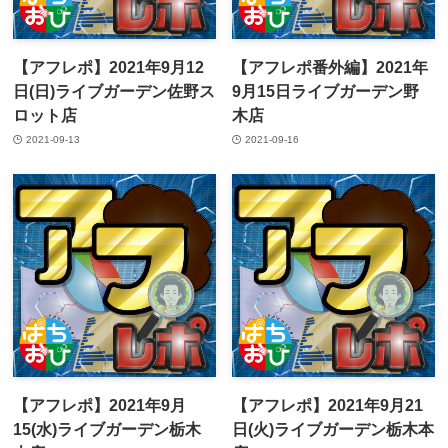
【アフレポ】2021年9月12
【アフレポ番外編】2021年
日(日)ライブガーデン佐野ス
9月15日ライブガーデン野
ロット店
木店
2021-09-13
2021-09-16
【アフレポ】2021年9月
【アフレポ】2021年9月21
15(水)ライブガーデン栃木
日(火)ライブガーデン栃木本