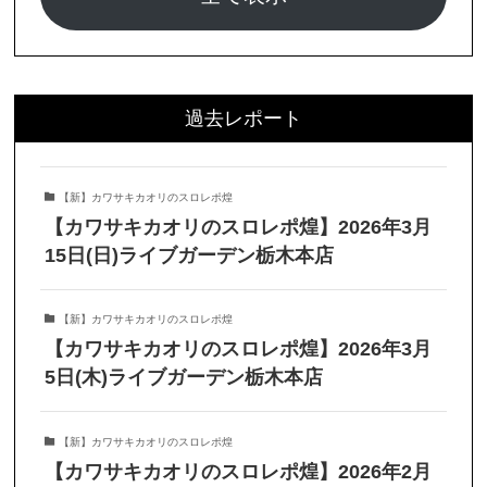
過去レポート
【新】カワサキカオリのスロレポ煌
【カワサキカオリのスロレポ煌】2026年3月
15日(日)ライブガーデン栃木本店
【新】カワサキカオリのスロレポ煌
【カワサキカオリのスロレポ煌】2026年3月
5日(木)ライブガーデン栃木本店
【新】カワサキカオリのスロレポ煌
【カワサキカオリのスロレポ煌】2026年2月