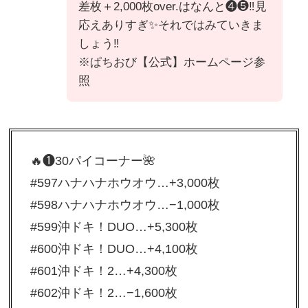
差枚＋2,000枚over.はなんと❹❺‼️見
応えありすぎ✨それではみていきま
しょう‼️
※ぱちおび【公式】ホームページ参
照
🔥❶30パイコーナー🌺
#597ハナハナホウオウ…+3,000枚
#598ハナハナホウオウ…−1,000枚
#599沖ドキ！DUO…+5,300枚
#600沖ドキ！DUO…+4,100枚
#601沖ドキ！2…+4,300枚
#602沖ドキ！2…−1,600枚