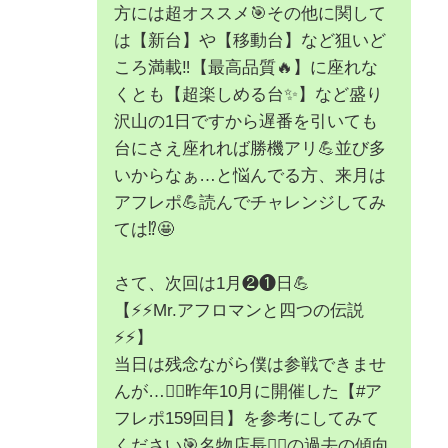
方には超オススメ🎯その他に関して
は【新台】や【移動台】など狙いど
ころ満載‼️【最高品質🔥】に座れな
くとも【超楽しめる台✨】など盛り
沢山の1日ですから遅番を引いても
台にさえ座れれば勝機アリ💪並び多
いからなぁ…と悩んでる方、来月は
アフレポ💪読んでチャレンジしてみ
ては⁉️🤩
さて、次回は1月❷❶日💪
【⚡️⚡️Mr.アフロマンと四つの伝説
⚡️⚡️】
当日は残念ながら僕は参戦できませ
んが…🙇‍♂️昨年10月に開催した【#ア
フレポ159回目】を参考にしてみて
ください🎯名物店長🕵️‍♂️の過去の傾向