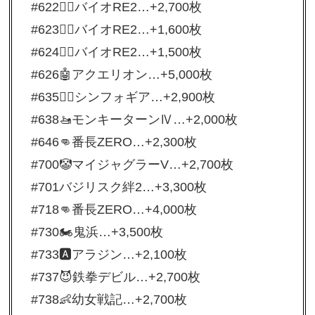
#622🧟‍♂️バイオRE2…+2,700枚
#623🧟‍♂️バイオRE2…+1,600枚
#624🧟‍♂️バイオRE2…+1,500枚
#626🤖アクエリオン…+5,000枚
#635👯‍♀️シンフォギア…+2,900枚
#638🚤モンキーターンⅣ…+2,000枚
#646👊番長ZERO…+2,300枚
#700🤡マイジャグラーV…+2,700枚
#701バジリスク絆2…+3,300枚
#718👊番長ZERO…+4,000枚
#730🏍鬼浜…+3,500枚
#733🅰️アラジン…+2,100枚
#737😈鉄拳デビル…+2,700枚
#738👶幼女戦記…+2,700枚