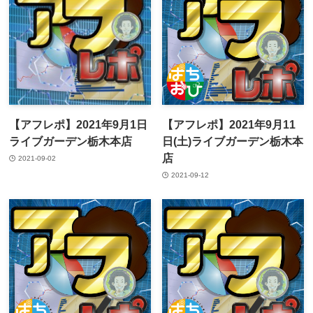
【アフレポ】2021年9月1日
【アフレポ】2021年9月11
ライブガーデン栃木本店
日(土)ライブガーデン栃木本
店
2021-09-02
2021-09-12