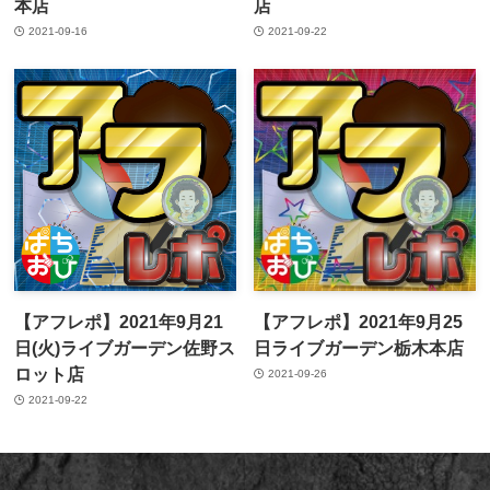
本店
店
2021-09-16
2021-09-22
【アフレポ】2021年9月21
【アフレポ】2021年9月25
日(火)ライブガーデン佐野ス
日ライブガーデン栃木本店
ロット店
2021-09-26
2021-09-22