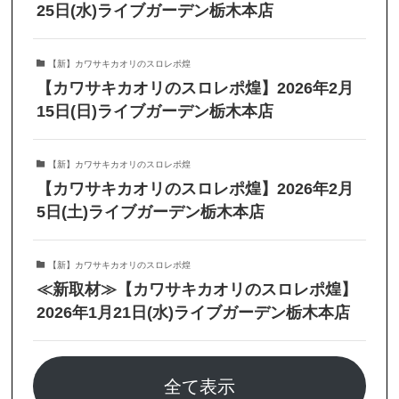
25日(水)ライブガーデン栃木本店
【新】カワサキカオリのスロレポ煌
【カワサキカオリのスロレポ煌】2026年2月
15日(日)ライブガーデン栃木本店
【新】カワサキカオリのスロレポ煌
【カワサキカオリのスロレポ煌】2026年2月
5日(土)ライブガーデン栃木本店
【新】カワサキカオリのスロレポ煌
≪新取材≫【カワサキカオリのスロレポ煌】
2026年1月21日(水)ライブガーデン栃木本店
全て表示