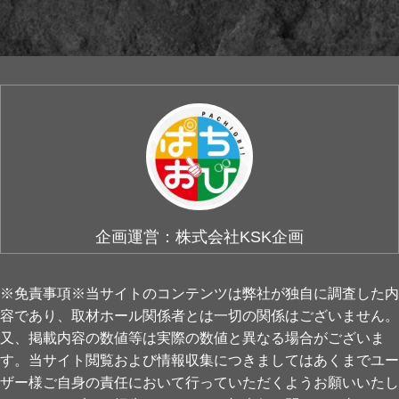
企画運営：株式会社KSK企画
※免責事項※当サイトのコンテンツは弊社が独自に調査した内
容であり、取材ホール関係者とは一切の関係はございません。
又、掲載内容の数値等は実際の数値と異なる場合がございま
す。当サイト閲覧および情報収集につきましてはあくまでユー
ザー様ご自身の責任において行っていただくようお願いいたし