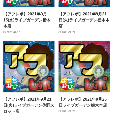
【アフレポ】2021年9月
【アフレポ】2021年9月21
15(水)ライブガーデン栃木
日(火)ライブガーデン栃木本
本店
店
2021-09-16
2021-09-22
【アフレポ】2021年9月21
【アフレポ】2021年9月25
日(火)ライブガーデン佐野ス
日ライブガーデン栃木本店
ロット店
2021-09-26