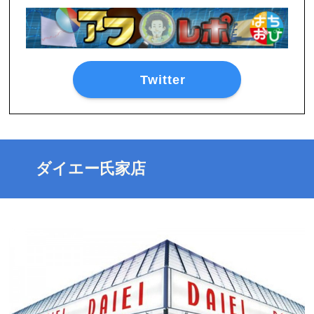
Twitter
ダイエー氏家店