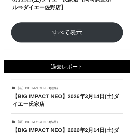
ル⇒ダイエー佐野店】
すべて表示
過去レポート
【新】BIG IMPACT NEO(結果)
【BIG IMPACT NEO】2026年3月14日(土)ダ
イエー氏家店
【新】BIG IMPACT NEO(結果)
【BIG IMPACT NEO】2026年2月14日(土)ダ