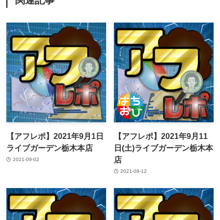
【アフレポ】2021年9月1日
【アフレポ】2021年9月11
ライブガーデン栃木本店
日(土)ライブガーデン栃木本
店
2021-09-02
2021-09-12