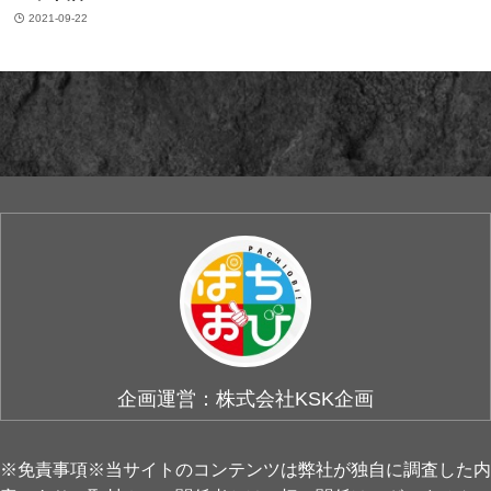
2021-09-22
企画運営：株式会社KSK企画
※免責事項※当サイトのコンテンツは弊社が独自に調査した内