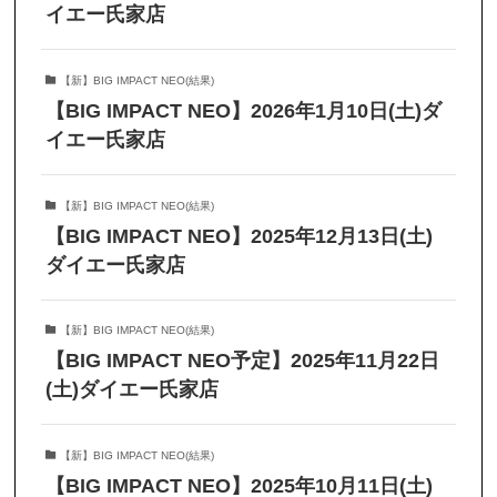
イエー氏家店
【新】BIG IMPACT NEO(結果)
【BIG IMPACT NEO】2026年1月10日(土)ダ
イエー氏家店
【新】BIG IMPACT NEO(結果)
【BIG IMPACT NEO】2025年12月13日(土)
ダイエー氏家店
【新】BIG IMPACT NEO(結果)
【BIG IMPACT NEO予定】2025年11月22日
(土)ダイエー氏家店
【新】BIG IMPACT NEO(結果)
【BIG IMPACT NEO】2025年10月11日(土)