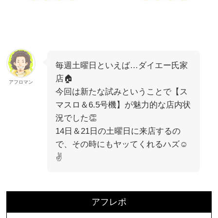
毎週土曜日といえば…ダイエー氏家
店🏠
アフロマン
今回は新たな試みということで【ス
マスロ＆6.5号機】が魅力的な店内状
況でした👏
14日＆21日の土曜日に来店するの
で、その時にもヤッてくれるハズ☺️
✌️
アフレポ