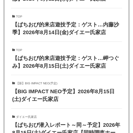
TOP
【ぱちおび的来店遊技予定：ゲスト…内藤沙
季】2026年8月14日(金)ダイエー氏家店
TOP
【ぱちおび的来店遊技予定：ゲスト…岬つぐ
み】2026年8月15日(土)ダイエー氏家店
【新】BIG IMPACT NEO(予定)
【BIG IMPACT NEO予定】2026年8月15日
(土)ダイエー氏家店
ダイエー氏家店
【ぱちおび潜入レポート～同～予定】2026年
8月15日(土)ダイエー氏家店【同時調査ホー