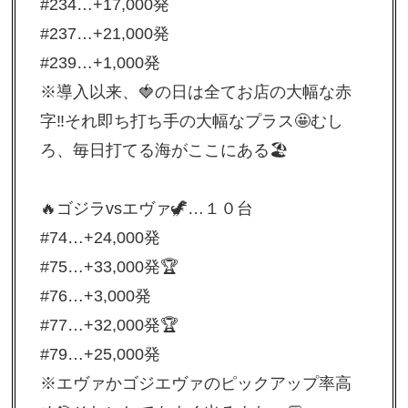
#234…+17,000発
#237…+21,000発
#239…+1,000発
※導入以来、🍓の日は全てお店の大幅な赤
字‼️それ即ち打ち手の大幅なプラス🤩むし
ろ、毎日打てる海がここにある🏖
🔥ゴジラvsエヴァ🦖…１０台
#74…+24,000発
#75…+33,000発🏆
#76…+3,000発
#77…+32,000発🏆
#79…+25,000発
※エヴァかゴジエヴァのピックアップ率高