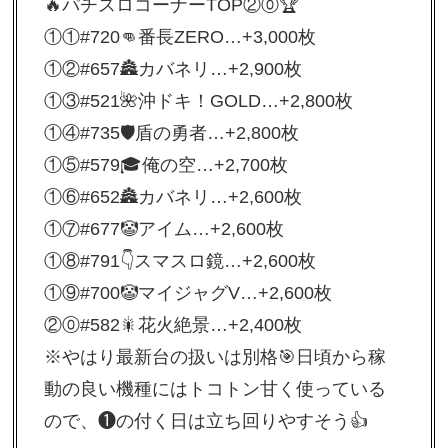
🔥パチスロコーナーTOP②⓪🏆
①①#720👊番長ZERO…+3,000枚
①②#657🏯カバネリ…+2,900枚
①③#521🌺沖ドキ！GOLD…+2,800枚
①④#735🛡盾の勇者…+2,800枚
①⑤#579🎓俺の空…+2,700枚
①⑥#652🏯カバネリ…+2,600枚
①⑦#677🤡アイム…+2,600枚
①⑧#791👇スマスロ鏡…+2,600枚
①⑨#700🤡マイジャグV…+2,600枚
②⓪#582🎇花火絶景…+2,400枚
※やはり最新台の扱いは別格🎯日頃から稼
動の良い機種にはトコトン甘く使っている
ので、❶の付く日は立ち回りやすそう👍