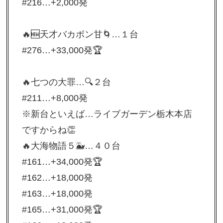
#216…+2,000発
🔥🆕天才バカボン甘🌀…１台
#276…+33,000発🏆
🔥七つの大罪…🔍２台
#211…+8,000発
※新台といえば…ライブガーデン栃木本店
ですからね👏
🔥大海物語５🐳…４０台
#161…+34,000発🏆
#162…+18,000発
#163…+18,000発
#165…+31,000発🏆