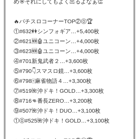
め🎯それにしてもよく出るよなぁ👏
🔥パチスロコーナーTOP②⓪🏆
①#632👭シンフォギア…+5,400枚
②#621🆕🤖ユニコーン…+4,000枚
③#623🆕🤖ユニコーン…+4,000枚
④#701新鬼武者２…+3,600枚
⑤#790👇スマスロ鏡…+3,600枚
⑥#798🀄️麻雀物語４…+3,300枚
⑦#519🌺沖ドキ！GOLD…+3,300枚
⑧#716👊番長ZERO…+3,200枚
⑨#507🌺沖ドキ！DUO…+3,100枚
①⓪#525🌺沖ドキ！GOLD…+3,100枚