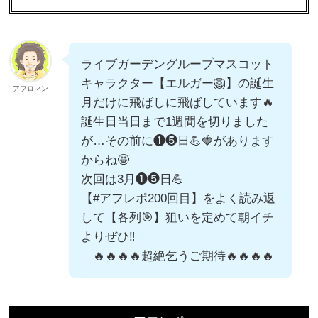
ライブガーデングループマスコット
キャラクター【エルガー🦁】の誕生
アフロマン
月だけに飛ばしに飛ばしています🔥
誕生日当日まで1週間を切りました
が…その前に❶❺日💪🍓があります
からね🤩
次回は3月❶❺日💪
【#アフレポ200回目】をよく読み返
して【各列🎯】狙いを定めて朝イチ
よりぜひ‼️
🔥🔥🔥🔥超絶乞うご期待🔥🔥🔥🔥