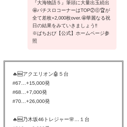
『大海物語５』筆頭に大量出玉続出
🤩パチスロコーナーはTOP②⓪🏆が
全て差枚+2,000枚over.🤩華麗なる祝
日の結果をみていきましょう‼️
※ぱちおび【公式】ホームページ参
照
🔥🆕アクエリオン🤖５台
#67…+15,000発
#68…+7,000発
#70…+26,000発
🔥🆕乃木坂46トレジャー🌸…１台