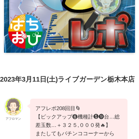
2023年3月11日(土)ライブガーデン栃木本店
アフレポ208回目🌀
【ピックアップ❻機種計❺❾台…総
アフロマン
差玉数…＋３２５,０００発🔥】
またしてもパチンココーナーから