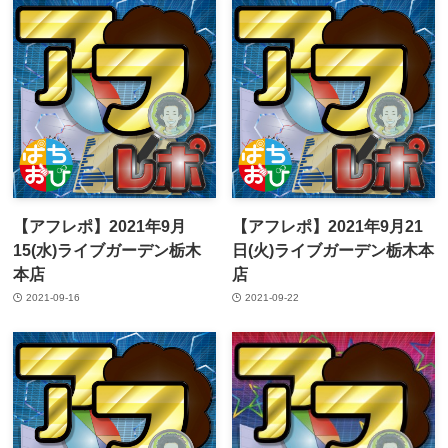
【アフレポ】2021年9月
【アフレポ】2021年9月21
15(水)ライブガーデン栃木
日(火)ライブガーデン栃木本
本店
店
2021-09-16
2021-09-22