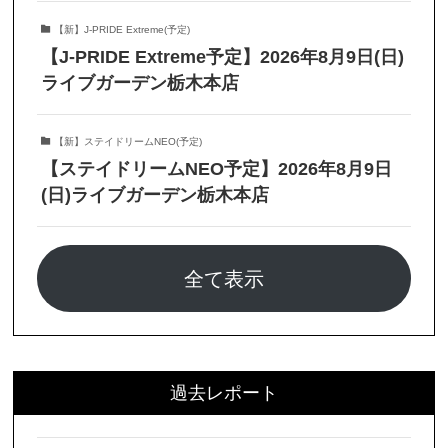
【新】J-PRIDE Extreme(予定)
【J-PRIDE Extreme予定】2026年8月9日(日)
ライブガーデン栃木本店
【新】ステイドリームNEO(予定)
【ステイドリームNEO予定】2026年8月9日
(日)ライブガーデン栃木本店
全て表示
過去レポート