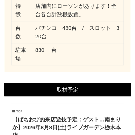
特
店舗内にローソンがあります！全
徴
台各台計数機設置。
台
パチンコ 480台 / スロット 3
数
20台
駐車
830 台
場
取材予定
TOP
【ぱちおび的来店遊技予定：ゲスト…南まり
か】2026年8月8日(土)ライブガーデン栃木本