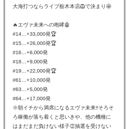
大海打つならライブ栃木本店🦁で決まり🤩
🔥エヴァ未来への咆哮🤖
#14…+33,000発🏆
#15…+26,000発🏆
#16…+6,000発
#18…+9,000発
#19…+22,000発🏆
#61…+10,000発
#63…+5,000発
#64…+17,000発
※朝イチから満席になるエヴァ未来‼️そろそ
ろ稼働が落ち着くと思いきや、他の機種に
はまだまだ負けない様子👏抽選を受けない