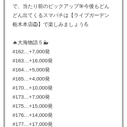
で、当たり前のピックアップ🎯今後もどん
どん出てくるスマパチは【ライブガーデン
栃木本店🦁】で楽しみましょう💪
🔥大海物語５🐳
#162…+7,000発
#163…+16,000発
#164…+5,000発
#165…+4,000発
#170…+10,000発
#173…+7,000発
#175…+15,000発
#176…+14,000発
#177…+17,000発