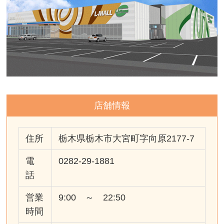
店舗情報
住所
栃木県栃木市大宮町字向原2177-7
電
0282-29-1881
話
営業
9:00 ～ 22:50
時間