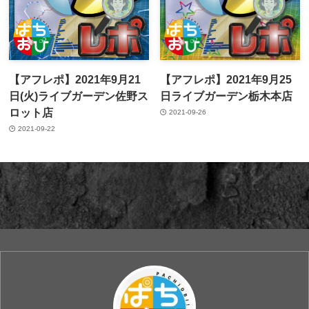
【アフレポ】2021年9月21
【アフレポ】2021年9月25
日(火)ライブガーデン佐野ス
日ライブガーデン栃木本店
ロット店
2021-09-26
2021-09-22