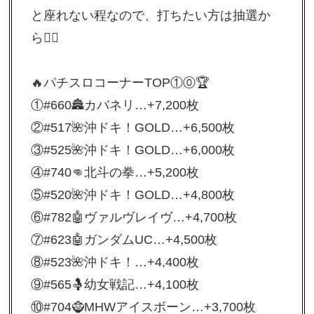
と座れない程なので、打ちたい方は抽選か
ら🙇‍♂️
🔥パチスロコーナーTOP①⓪🏆
①#660🏯カバネリ…+7,200枚
②#517🌺沖ドキ！GOLD…+6,500枚
③#525🌺沖ドキ！GOLD…+6,000枚
④#740👊北斗の拳…+5,200枚
⑤#520🌺沖ドキ！GOLD…+4,800枚
⑥#782🤖ヴァルヴレイヴ…+4,700枚
⑦#623🤖ガンダムUC…+4,500枚
⑧#523🌺沖ドキ！…+4,400枚
⑨#565🤱幼女戦記…+4,100枚
⑩#704🧌MHWアイスボーン…+3,700枚