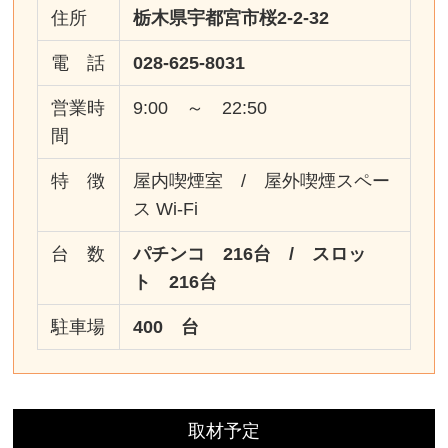
住所
栃木県宇都宮市桜2-2-32
電 話
028-625-8031
営業時
9:00 ～ 22:50
間
特 徴
屋内喫煙室 / 屋外喫煙スペー
ス Wi-Fi
台 数
パチンコ 216台 / スロッ
ト 216台
駐車場
400 台
取材予定