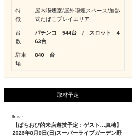
特
屋内喫煙室/屋外喫煙スペース/加熱
徴
式たばこプレイエリア
台
パチンコ 544台 / スロット 4
数
63台
駐車
840 台
場
取材予定
TOP
【ぱちおび的来店遊技予定：ゲスト…真穂】
2026年8月9日(日)スーパーライブガーデン野