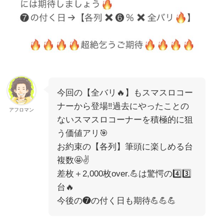
今回の【全バリ🔥】もスマスロコー
ナーから登場‼️過去にやったことの
アフロマン
ないスマスロコーナーを積極的に狙
う価値アリ🎯
お約束の【各列】筆頭に楽しめる台
複数🤩✌️
差枚＋2,000枚over.💪は驚愕の4️⃣3️⃣
台🔥
今後の❼の付く日も期待💪💪💪