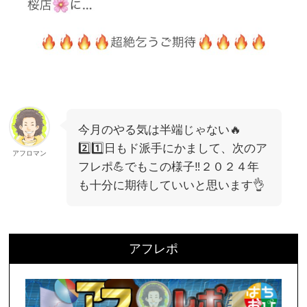
今月のやる気は半端じゃない🔥
2️⃣1️⃣日もド派手にかまして、次のア
アフロマン
フレポ💪でもこの様子‼️２０２４年
も十分に期待していいと思います👌
アフレポ