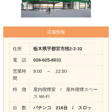
店舗情報
住所
栃木県宇都宮市桜2-2-32
電 話
028-625-8031
営業時
9:00 ～ 22:50
間
特 徴
屋内喫煙室 / 屋外喫煙スペー
ス Wi-Fi
台 数
パチンコ 216台 / スロッ