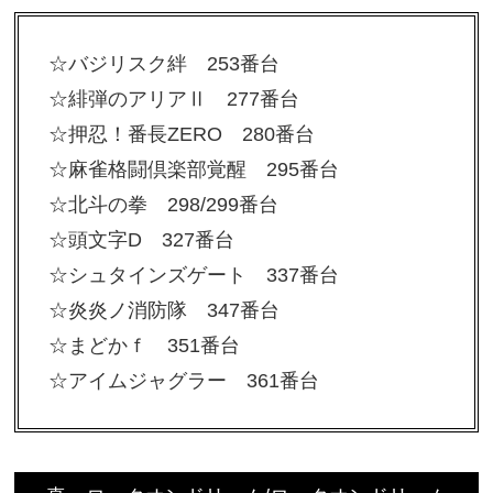
☆バジリスク絆 253番台
☆緋弾のアリアⅡ 277番台
☆押忍！番長ZERO 280番台
☆麻雀格闘倶楽部覚醒 295番台
☆北斗の拳 298/299番台
☆頭文字D 327番台
☆シュタインズゲート 337番台
☆炎炎ノ消防隊 347番台
☆まどかｆ 351番台
☆アイムジャグラー 361番台