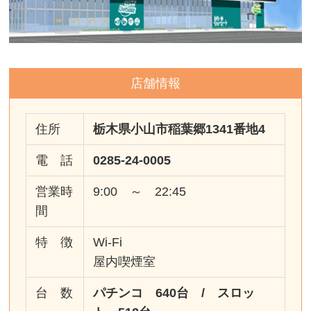
店舗情報
住所
栃木県小山市稲葉郷1341番地4
電 話
0285-24-0005
営業時
9:00 ～ 22:45
間
特 徴
Wi-Fi
屋内喫煙室
台 数
パチンコ 640台 / スロッ