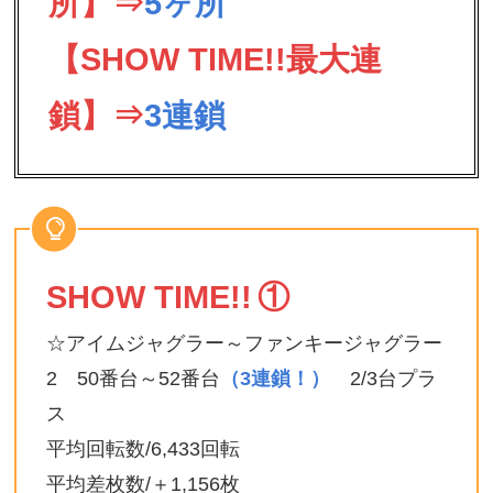
所】⇒
5ヶ所
【SHOW TIME!!最大連
鎖】⇒
3連鎖
SHOW TIME!!
①
☆アイムジャグラー～ファンキージャグラー
2 50番台～52番台
（3連鎖！）
2/3台プラ
ス
平均回転数/6,433回転
平均差枚数/＋1,156枚