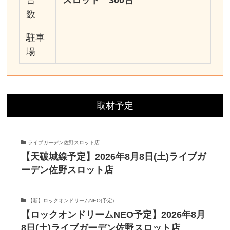
台
スロット 300台
数
駐車
場
取材予定
ライブガーデン佐野スロット店
【天破城線予定】2026年8月8日(土)ライブガ
ーデン佐野スロット店
【新】ロックオンドリームNEO(予定)
【ロックオンドリームNEO予定】2026年8月
8日(土)ライブガーデン佐野スロット店