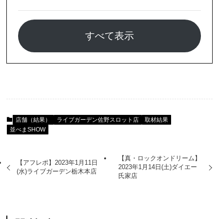
すべて表示
店舗（結果）
ライブガーデン佐野スロット店
取材結果
並べまSHOW
【真・ロックオンドリーム】
【アフレポ】2023年1月11日
2023年1月14日(土)ダイエー
(水)ライブガーデン栃木本店
氏家店