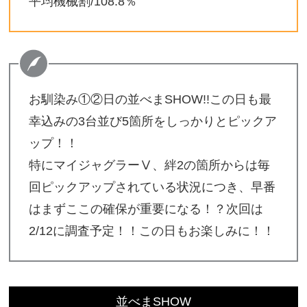
平均機械割/108.8％
お馴染み①②日の並べまSHOW!!この日も最
幸込みの3台並び5箇所をしっかりとピックア
ップ！！
特にマイジャグラーⅤ、絆2の箇所からは毎
回ピックアップされている状況につき、早番
はまずここの確保が重要になる！？次回は
2/12に調査予定！！この日もお楽しみに！！
並べまSHOW