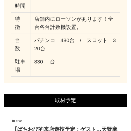
時間
特
店舗内にローソンがあります！全
徴
台各台計数機設置。
台
パチンコ 480台 / スロット 3
数
20台
駐車
830 台
場
取材予定
TOP
【ぱちおび的来店遊技予定：ゲスト…天野麻