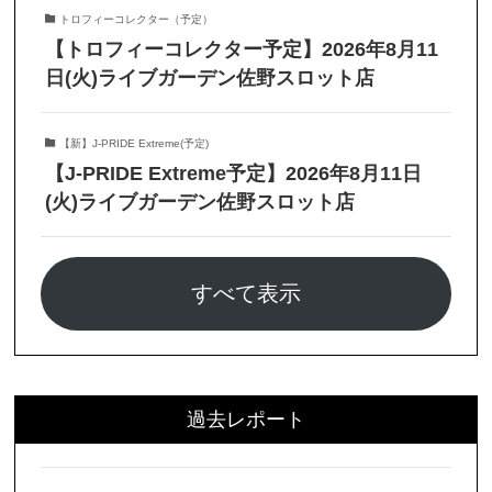
トロフィーコレクター（予定）
【トロフィーコレクター予定】2026年8月11
日(火)ライブガーデン佐野スロット店
【新】J-PRIDE Extreme(予定)
【J-PRIDE Extreme予定】2026年8月11日
(火)ライブガーデン佐野スロット店
すべて表示
過去レポート