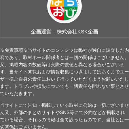
企画運営：株式会社KSK企画
※免責事項※当サイトのコンテンツは弊社が独自に調査した内
容であり、取材ホール関係者とは一切の関係はございません。
又、掲載内容の数値等は実際の数値と異なる場合がございま
す。当サイト閲覧および情報収集につきましてはあくまでユー
ザー様ご自身の責任において行っていただくようお願いいたし
ます。トラブルや損失についても一切責任を問わない事とさせ
ていただきます。
当サイトにて告知・掲載している取材に公約は一切ございませ
ん又、外部のまとめサイトやSNS等にて公約などが掲載され
ている場合、それらの情報は全て誤ったものです。当社とは一
切関係はございません。