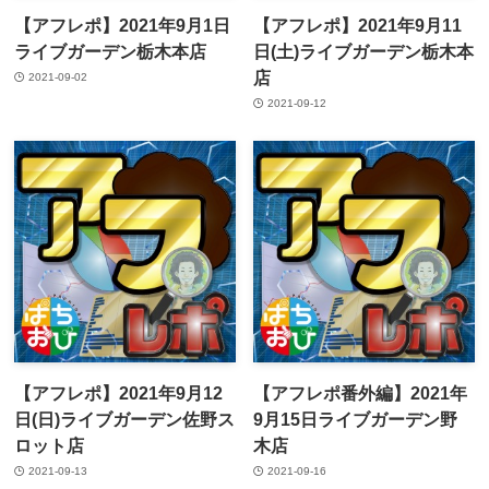
【アフレポ】2021年9月1日
【アフレポ】2021年9月11
ライブガーデン栃木本店
日(土)ライブガーデン栃木本
店
2021-09-02
2021-09-12
【アフレポ】2021年9月12
【アフレポ番外編】2021年
日(日)ライブガーデン佐野ス
9月15日ライブガーデン野
ロット店
木店
2021-09-13
2021-09-16