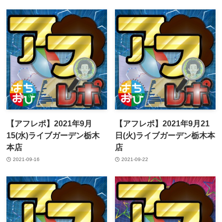
【アフレポ】2021年9月
【アフレポ】2021年9月21
15(水)ライブガーデン栃木
日(火)ライブガーデン栃木本
本店
店
2021-09-16
2021-09-22