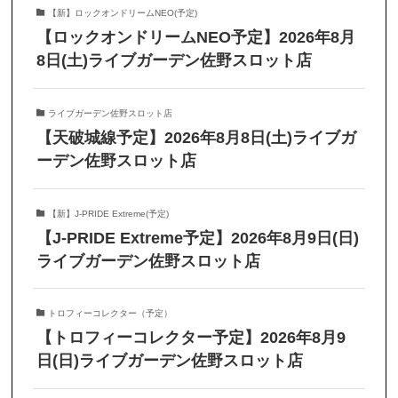
【新】ロックオンドリームNEO(予定)
【ロックオンドリームNEO予定】2026年8月
8日(土)ライブガーデン佐野スロット店
ライブガーデン佐野スロット店
【天破城線予定】2026年8月8日(土)ライブガ
ーデン佐野スロット店
【新】J-PRIDE Extreme(予定)
【J-PRIDE Extreme予定】2026年8月9日(日)
ライブガーデン佐野スロット店
トロフィーコレクター（予定）
【トロフィーコレクター予定】2026年8月9
日(日)ライブガーデン佐野スロット店