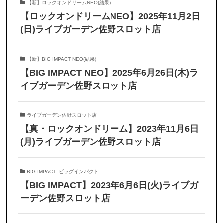
【新】ロックオンドリームNEO(結果)
【ロックオンドリームNEO】2025年11月2日
(日)ライブガーデン佐野スロット店
【新】BIG IMPACT NEO(結果)
【BIG IMPACT NEO】2025年6月26日(木)ラ
イブガーデン佐野スロット店
ライブガーデン佐野スロット店
【真・ロックオンドリーム】2023年11月6日
(月)ライブガーデン佐野スロット店
BIG IMPACT -ビッグインパクト-
【BIG IMPACT】2023年6月6日(火)ライブガ
ーデン佐野スロット店