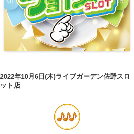
2022年10月6日(木)ライブガーデン佐野スロ
ット店