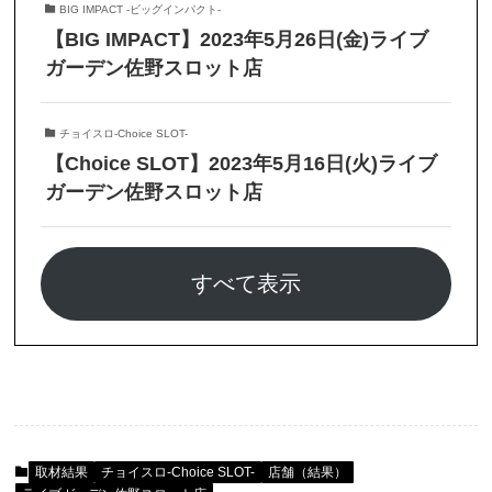
BIG IMPACT -ビッグインパクト-
【BIG IMPACT】2023年5月26日(金)ライブ
ガーデン佐野スロット店
チョイスロ-Choice SLOT-
【Choice SLOT】2023年5月16日(火)ライブ
ガーデン佐野スロット店
すべて表示
取材結果
チョイスロ-Choice SLOT-
店舗（結果）