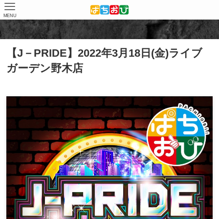
MENU
ホーム
取材結果
J-PRIDE
【J－PRIDE】2022年3月18日(金)ライブ
ガーデン野木店