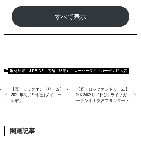
すべて表示
取材結果
J-PRIDE
店舗（結果）
スーパーライブガーデン野木店
【真・ロックオンドリーム】
【真・ロックオンドリーム】
2022年3月19日(土)ダイエー
2022年3月21日(月)ライブガ
氏家店
ーデン小山粟宮スタンダード
関連記事