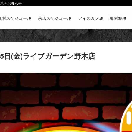
結果をお知らせ
取材スケジュール
来店スケジュール
アイズカフェ
取材結果
4月15日(金)ライブガーデン野木店