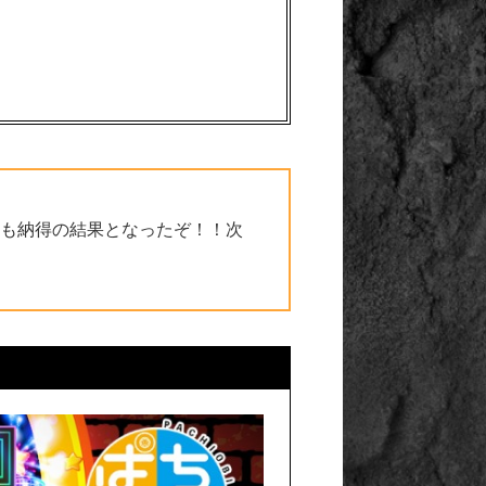
日も納得の結果となったぞ！！次