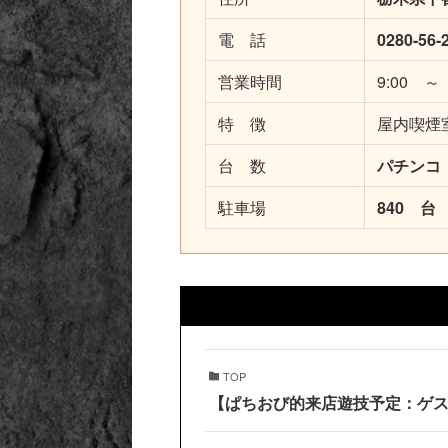
電 話
0280-56-
営業時間
9:00 ～ 
特 徴
屋内喫煙
台 数
パチンコ 
駐車場
840 台
TOP
【ぱちおび的来店遊技予定：ゲスト