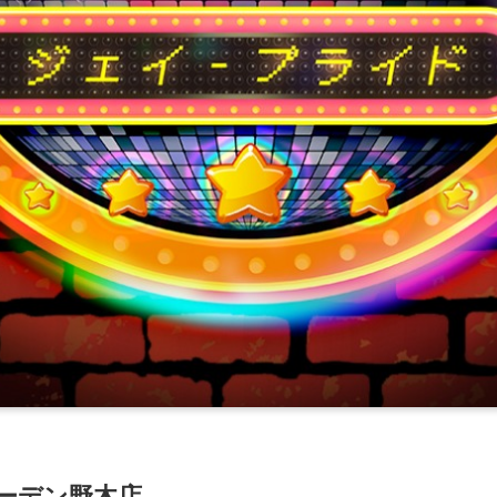
ブガーデン野木店