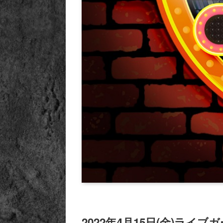
2022年4月15日(金)ライ