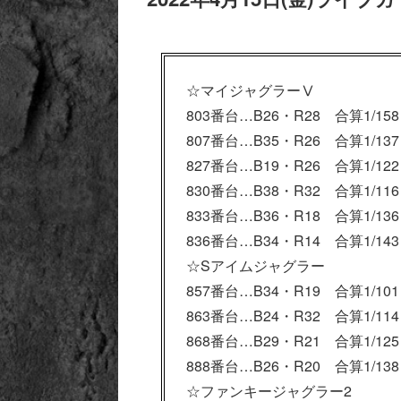
☆マイジャグラーⅤ
803番台…B26・R28 合算1/158
807番台…B35・R26 合算1/137
827番台…B19・R26 合算1/122
830番台…B38・R32 合算1/116
833番台…B36・R18 合算1/136
836番台…B34・R14 合算1/143
☆Sアイムジャグラー
857番台…B34・R19 合算1/101
863番台…B24・R32 合算1/114
868番台…B29・R21 合算1/125
888番台…B26・R20 合算1/138
☆ファンキージャグラー2