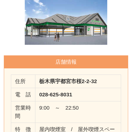
店舗情報
住所
栃木県宇都宮市桜2-2-32
電 話
028-625-8031
営業時
9:00 ～ 22:50
間
特 徴
屋内喫煙室 / 屋外喫煙スペー