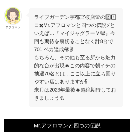
ライブガーデン宇都宮桜店🌸の2️⃣1️⃣
日✖️Mr.アフロマンと四つの伝説⚡️と
アフロマン
いえば…『マイジャグラーＶ🤡』今
回も期待を裏切ることなく計8台で
701 ペカ達成🤩✌️
もちろん、その他も至る所から魅力
的な台が出現🔥この内容で朝イチの
抽選70名とは…ここ以上に立ち回り
やすい店はありますか⁉️
来月は2023年最後🔥超絶期待してお
きましょう💪
Mr.アフロマンと四つの伝説