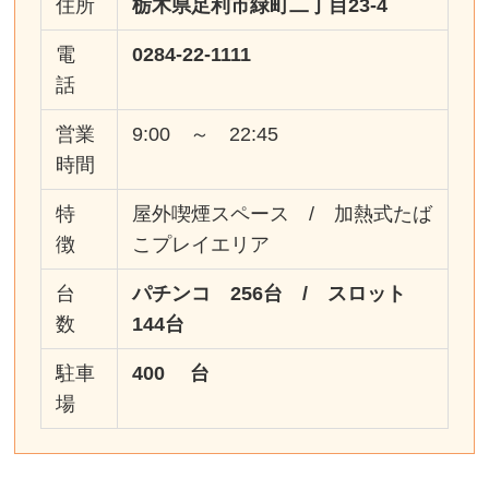
住所
栃木県足利市緑町二丁目23-4
電
0284-22-1111
話
営業
9:00 ～ 22:45
時間
特
屋外喫煙スペース / 加熱式たば
徴
こプレイエリア
台
パチンコ 256台 / スロット
数
144台
駐車
400 台
場