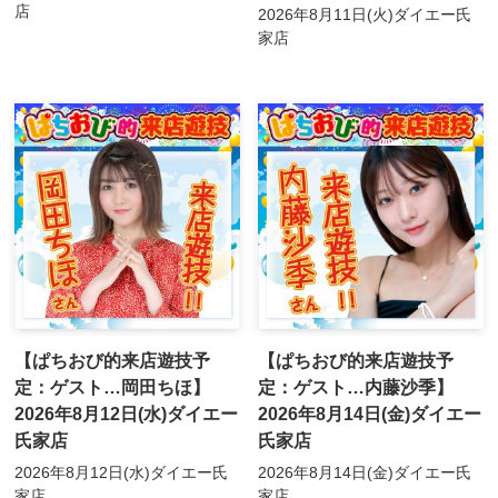
店
2026年8月11日(火)ダイエー氏
家店
【ぱちおび的来店遊技予
【ぱちおび的来店遊技予
定：ゲスト…岡田ちほ】
定：ゲスト…内藤沙季】
2026年8月12日(水)ダイエー
2026年8月14日(金)ダイエー
氏家店
氏家店
2026年8月12日(水)ダイエー氏
2026年8月14日(金)ダイエー氏
家店
家店