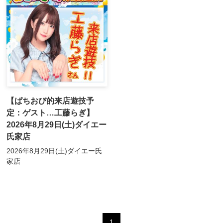
【ぱちおび的来店遊技予
定：ゲスト…工藤らぎ】
2026年8月29日(土)ダイエー
氏家店
2026年8月29日(土)ダイエー氏
家店
1