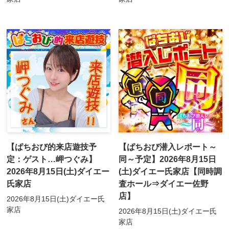
【ぱちおび的来店遊技予
【ぱちおび潜入レポート～
定：ゲスト…岬つぐみ】
同～予定】2026年8月15日
2026年8月15日(土)ダイエー
(土)ダイエー氏家店【同時調
氏家店
査ホール⇒ダイエー佐野
店】
2026年8月15日(土)ダイエー氏
家店
2026年8月15日(土)ダイエー氏
家店