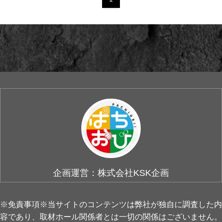
企画運営：株式会社KSK企画
※免責事項※当サイトのコンテンツは弊社が独自に調査した内
容であり、取材ホール関係者とは一切の関係はございません。