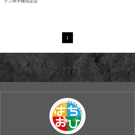
デン幸手権現堂店
1